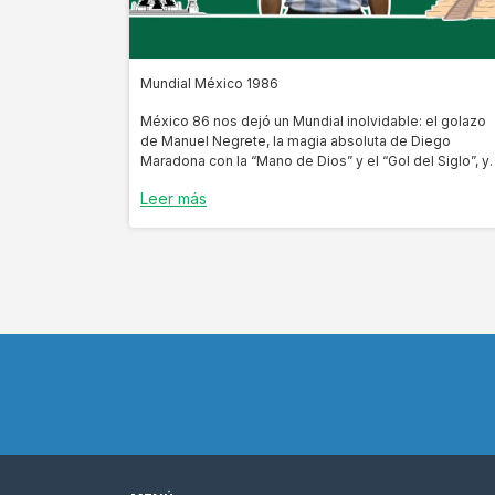
Mundial México 1986
México 86 nos dejó un Mundial inolvidable: el golazo
de Manuel Negrete, la magia absoluta de Diego
Maradona con la “Mano de Dios” y el “Gol del Siglo”, y
una final épica donde Argentina venció a Alemania 3-2
Leer más
Un torneo lleno de historia, emociones y momentos
que marcaron para siempre al fútbol mundial.