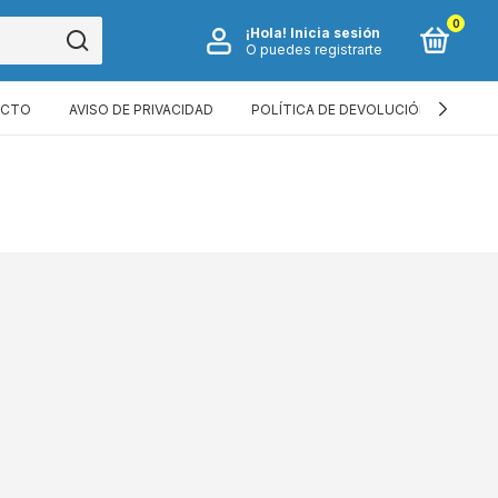
0
¡Hola!
Inicia sesión
O puedes registrarte
ACTO
AVISO DE PRIVACIDAD
POLÍTICA DE DEVOLUCIÓN
TÉR