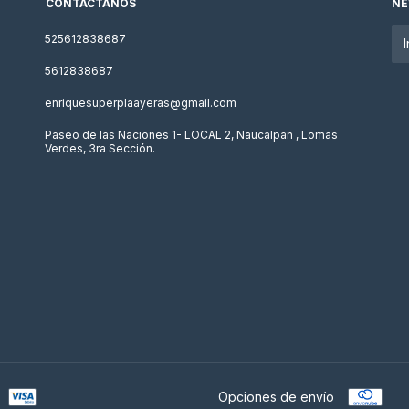
CONTÁCTANOS
NE
525612838687
5612838687
enriquesuperplaayeras@gmail.com
Paseo de las Naciones 1- LOCAL 2, Naucalpan , Lomas
Verdes, 3ra Sección.
Opciones de envío