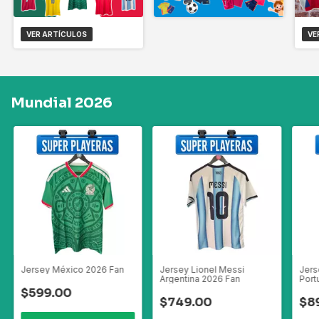
VER ARTÍCULOS
VE
Mundial 2026
Jersey México 2026 Fan
Jersey Lionel Messi
Jers
Argentina 2026 Fan
Port
$599.00
$749.00
$8