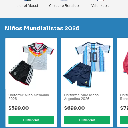
Lionel Messi
Cristiano Ronaldo
Valenzuela
M
Niños Mundialistas 2026
Uniforme Niño Alemania
Uniforme Niño Messi
Unif
2026
Argentina 2026
Rona
Mang
$599.00
$699.00
$7
COMPRAR
COMPRAR