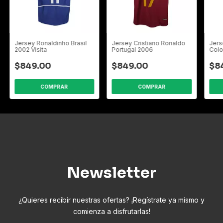
Jersey Ronaldinho Brasil
Jersey Cristiano Ronaldo
Jers
2002 Visita
Portugal 2006
Colo
$849.00
$849.00
$8
COMPRAR
COMPRAR
Newsletter
¿Quieres recibir nuestras ofertas? ¡Regístrate ya mismo y
comienza a disfrutarlas!