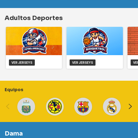
Adultos Deportes
VER JERSEYS
VER JERSEYS
VE
Equipos
Dama