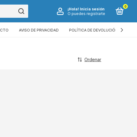
0
¡Hola!
Inicia sesión
O puedes registrarte
ACTO
AVISO DE PRIVACIDAD
POLÍTICA DE DEVOLUCIÓN
TÉR
Ordenar