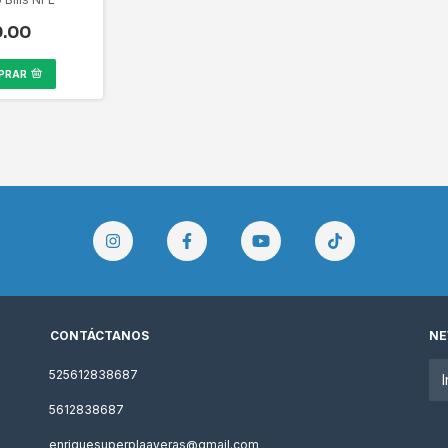
9.00
PRAR
CONTÁCTANOS
NE
525612838687
5612838687
enriquesuperplaayeras@gmail.com