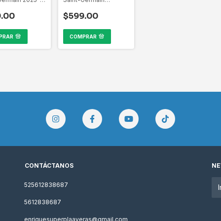
otal 90
Champions League
2025-2026
.00
$599.00
PRAR
COMPRAR
CONTÁCTANOS
NE
525612838687
5612838687
enriquesuperplaayeras@gmail.com