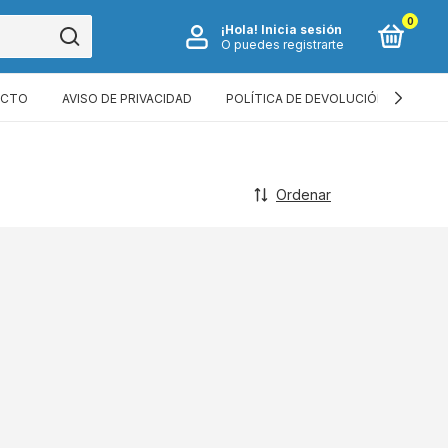
0
¡Hola!
Inicia sesión
O puedes registrarte
ACTO
AVISO DE PRIVACIDAD
POLÍTICA DE DEVOLUCIÓN
TÉR
Ordenar